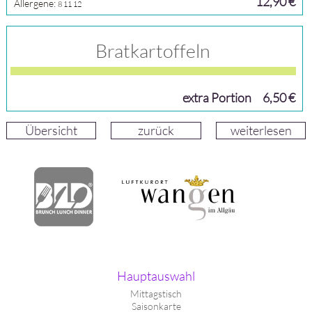
12,90 €
Allergene:
8
11
12
Bratkartoffeln
extra Portion
6,50 €
Übersicht
zurück
weiterlesen
Hauptauswahl
Mittagstisch
Saisonkarte