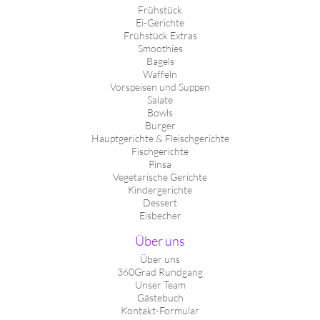
Frühstück
Ei-Gerichte
Frühstück Extras
Smoothies
Bagels
Waffeln
Vorspeisen und Suppen
Salate
Bowls
Burger
Hauptgerichte & Fleischgerichte
Fischgerichte
Pinsa
Vegetarische Gerichte
Kindergerichte
Dessert
Eisbecher
Über uns
Über uns
360Grad Rundgang
Unser Team
Gästebuch
Kontakt-Formular