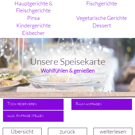
Hauptgerichte &
Fischgerichte
Fleischgerichte
Pinsa
Vegetarische Gerichte
Kindergerichte
Dessert
Eisbecher
Unsere Speisekarte
Wohlfühlen & genießen
Tisch reservieren
Raum anfragen
allg. Anfrage stellen
Übersicht
zurück
weiterlesen