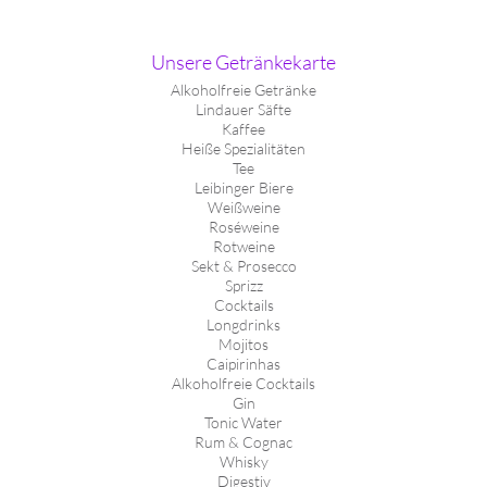
Unsere Getränkekarte
Alkoholfreie Getränke
Lindauer Säfte
Kaffee
Heiße Spezialitäten
Tee
Leibinger Biere
Weißweine
Roséweine
Rotweine
Sekt & Prosecco
Sprizz
Cocktails
Longdrinks
Mojitos
Caipirinhas
Alkoholfreie Cocktails
Gin
Tonic Water
Rum & Cognac
Whisky
Digestiv