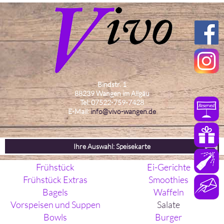
Bindstr. 1
88239 Wangen im Allgäu
Tel: 07522-759-7428
E-Mail:
info@vivo-wangen.de
Ihre Auswahl: Speisekarte
Frühstück
Ei-Gerichte
Frühstück Extras
Smoothies
Bagels
Waffeln
Vorspeisen und Suppen
Salate
Bowls
Burger