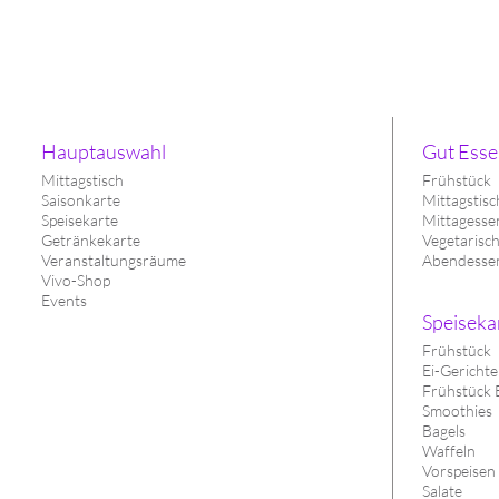
Hauptauswahl
Gut Esse
Mittagstisch
Frühstück
Saisonkarte
Mittagstisc
Speisekarte
Mittagesse
Getränkekarte
Vegetarisc
Veranstaltungsräume
Abendesse
Vivo-Shop
Events
Speiseka
Frühstück
Ei-Gerichte
Frühstück 
Smoothies
Bagels
Waffeln
Vorspeisen
Salate