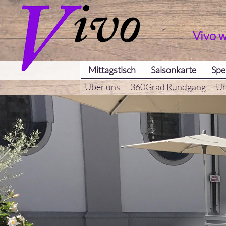
Vivo 
Mittagstisch
Saisonkarte
Spe
Über uns
360Grad Rundgang
Un