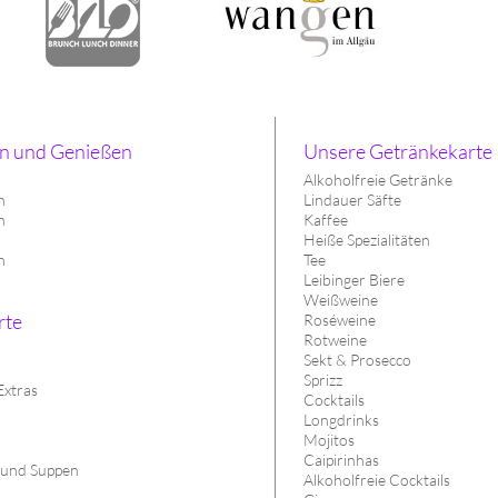
n und Genießen
Unsere Getränkekarte
Alkoholfreie Getränke
h
Lindauer Säfte
n
Kaffee
h
Heiße Spezialitäten
n
Tee
Leibinger Biere
Weißweine
rte
Roséweine
Rotweine
Sekt & Prosecco
Sprizz
Extras
Cocktails
Longdrinks
Mojitos
Caipirinhas
 und Suppen
Alkoholfreie Cocktails