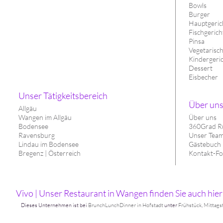
Bowls
Burger
Hauptgerich
Fischgerich
Pinsa
Vegetarisc
Kindergeri
Dessert
Eisbecher
Unser Tätigkeitsbereich
Über un
Allgäu
Wangen im Allgäu
Über uns
Bodensee
360Grad R
Ravensburg
Unser Tea
Lindau im Bodensee
Gästebuch
Bregenz | Österreich
Kontakt-Fo
Vivo | Unser Restaurant in Wangen finden Sie auch hier
Dieses Unternehmen ist bei
BrunchLunchDinner in Hofstadt
unter
Frühstück
,
Mittags