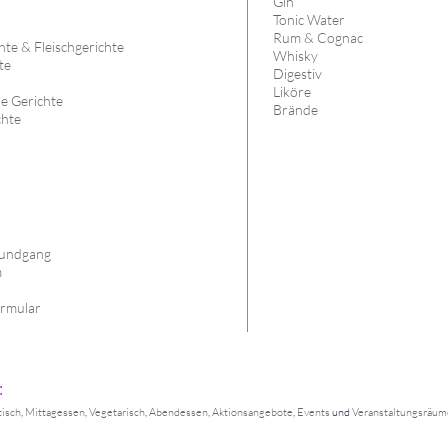
Gin
Tonic Water
Rum & Cognac
te & Fleischgerichte
Whisky
te
Digestiv
Liköre
he Gerichte
Brände
chte
s
undgang
m
rmular
:
tisch
,
Mittagessen
,
Vegetarisch
,
Abendessen
,
Aktionsangebote
,
Events
und
Veranstaltungsräum