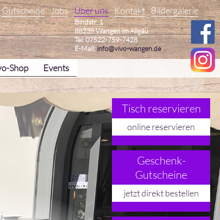
Gutscheine
Jobs
Über uns
Kontakt
Bildergalerie
Bindstr. 1
88239 Wangen im Allgäu
Tel: 07522-759-7428
E-Mail:
info@vivo-wangen.de
vo-Shop
Events
Tisch reservieren
online reservieren
Geschenk-
Gutscheine
jetzt direkt bestellen