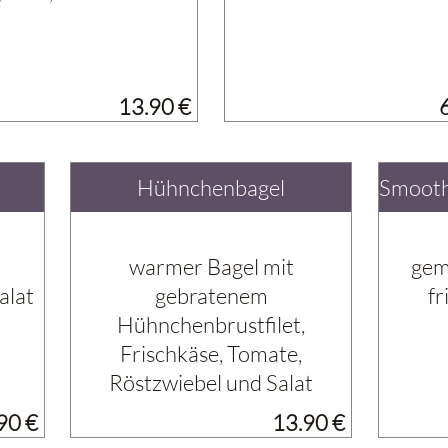
13.90 €
Hühnchenbagel
Smooth
warmer Bagel mit
gem
alat
gebratenem
fr
Hühnchenbrustfilet,
Frischkäse, Tomate,
Röstzwiebel und Salat
90 €
13.90 €