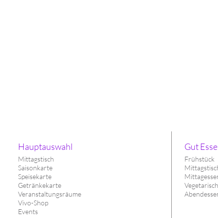
Hauptauswahl
Gut Esse
Mittagstisch
Frühstück
Saisonkarte
Mittagstisc
Speisekarte
Mittagesse
Getränkekarte
Vegetarisc
Veranstaltungsräume
Abendesse
Vivo-Shop
Events