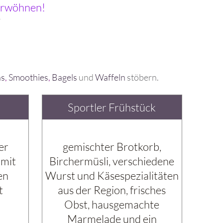
verwöhnen!
r
as
,
Smoothies
,
Bagels
und
Waffeln
stöbern.
Sportler Frühstück
er
gemischter Brotkorb,
 mit
Birchermüsli, verschiedene
en
Wurst und Käsespezialitäten
t
aus der Region, frisches
r
Obst, hausgemachte
Marmelade und ein