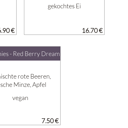
gekochtes Ei
6.90 €
16.70 €
ies - Red Berry Dream
ischte rote Beeren,
ische Minze, Apfel
vegan
7.50 €