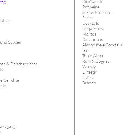
rte
Roséweine
Rotweine
Sekt & Prosecco
Sprizz
Extras
Cocktails
Longdrinks
Mojitos
Caipirinhas
 und Suppen
Alkoholfreie Cocktails
Gin
Tonic Water
Rum & Cognac
te & Fleischgerichte
Whisky
te
Digestiv
Liköre
he Gerichte
Brände
chte
s
undgang
m