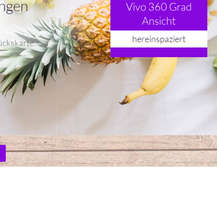
angen
Vivo 360 Grad
Ansicht
hereinspaziert
ückskarte.
n