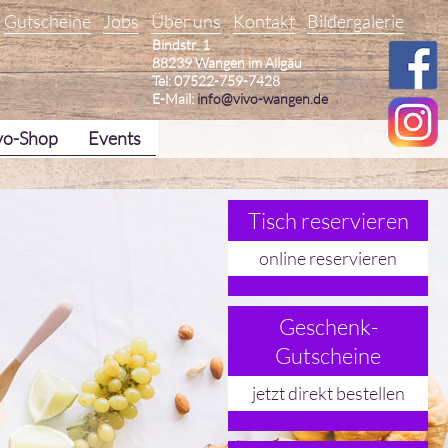
Gutscheine
Jobs
Über uns
Kontakt
Bildergalerie
Bindstr. 1
88239 Wangen im Allgäu
Tel: 07522-759-7428
E-Mail:
info@vivo-wangen.de
vo-Shop
Events
Tisch reservieren
online reservieren
Geschenk-
Gutscheine
jetzt direkt bestellen