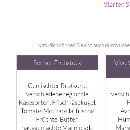
Starten S
Natürlich können Sie sich auch durch uns
Senner Frühstück
Vivo 
Gemischter Brotkorb,
verschiedene regionale
versch
Käsesorten, Frischkäsekugel,
F
Tomate-Mozzarella, frische
Av
Früchte, Butter,
Humm
hausgemachte Marmelade
Marg