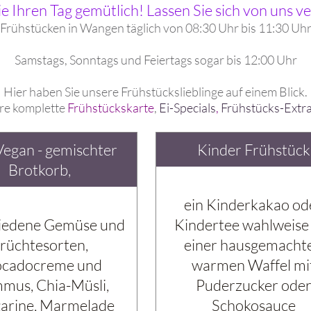
ie Ihren Tag gemütlich! Lassen Sie sich von uns 
Frühstücken in Wangen täglich von 08:30 Uhr bis 11:30 Uh
Samstags, Sonntags und Feiertags sogar bis 12:00 Uhr
Hier haben Sie unsere Frühstückslieblinge auf einem Blick.
ere komplette
Frühstückskarte
,
Ei-Specials
,
Frühstücks-Extr
Vegan - gemischter
Kinder Frühstück
Brotkorb,
ein Kinderkakao od
iedene Gemüse und
Kindertee wahlweise
rüchtesorten,
einer hausgemacht
ocadocreme und
warmen Waffel mi
us, Chia-Müsli,
Puderzucker ode
arine, Marmelade
Schokosauce