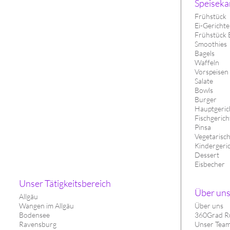
Speiseka
Frühstück
Ei-Gerichte
Frühstück 
Smoothies
Bagels
Waffeln
Vorspeisen
Salate
Bowls
Burger
Hauptgerich
Fischgerich
Pinsa
Vegetarisc
Kindergeri
Dessert
Eisbecher
Unser Tätigkeitsbereich
Über un
Allgäu
Wangen im Allgäu
Über uns
Bodensee
360Grad R
Ravensburg
Unser Tea