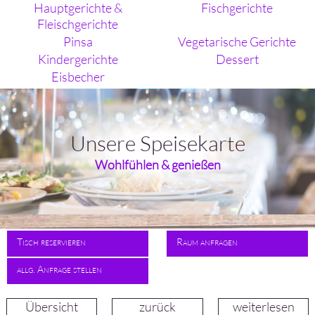
Hauptgerichte &
Fischgerichte
Fleischgerichte
Pinsa
Vegetarische Gerichte
Kindergerichte
Dessert
Eisbecher
Unsere Speisekarte
Wohlfühlen & genießen
Tisch reservieren
Raum anfragen
allg. Anfrage stellen
Übersicht
zurück
weiterlesen