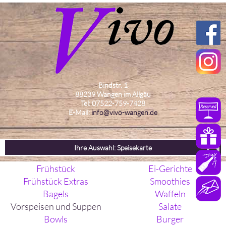
Bindstr. 1
88239 Wangen im Allgäu
Tel: 07522-759-7428
E-Mail:
info@vivo-wangen.de
Ihre Auswahl: Speisekarte
Frühstück
Ei-Gerichte
Frühstück Extras
Smoothies
Bagels
Waffeln
Vorspeisen und Suppen
Salate
Bowls
Burger