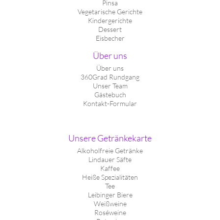
Pinsa
Vegetarische Gerichte
Kindergerichte
Dessert
Eisbecher
Über uns
Über uns
360Grad Rundgang
Unser Team
Gästebuch
Kontakt-Formular
Unsere Getränkekarte
Alkoholfreie Getränke
Lindauer Säfte
Kaffee
Heiße Spezialitäten
Tee
Leibinger Biere
Weißweine
Roséweine