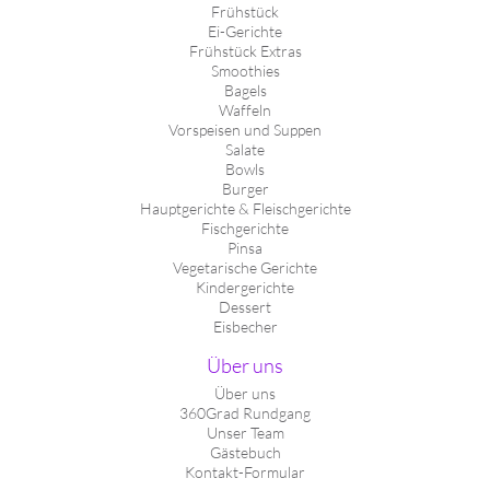
Frühstück
Ei-Gerichte
Frühstück Extras
Smoothies
Bagels
Waffeln
Vorspeisen und Suppen
Salate
Bowls
Burger
Hauptgerichte & Fleischgerichte
Fischgerichte
Pinsa
Vegetarische Gerichte
Kindergerichte
Dessert
Eisbecher
Über uns
Über uns
360Grad Rundgang
Unser Team
Gästebuch
Kontakt-Formular