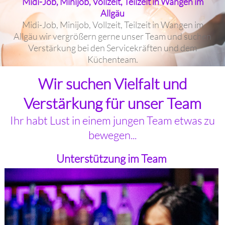
Midi-Job, Minijob, Vollzeit, Teilzeit in Wangen im
Allgäu
Midi-Job, Minijob, Vollzeit, Teilzeit in Wangen im
Allgäu wir vergrößern gerne unser Team und suchen
Verstärkung bei den Servicekräften und dem
Küchenteam.
Wir suchen Vielfalt und
Stellenangebote Wangen für Koch, Küchenkraft,
Servicekraft, Barkeeper
Verstärkung für unser Team
Ihr habt Lust in einem jungen Team etwas zu
bewegen...
Unterstützung im Team