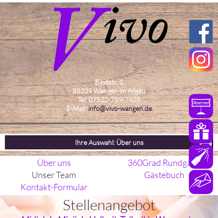
Bindstr. 1
88239 Wangen im Allgäu
Tel: 07522-759-7428
E-Mail:
info@vivo-wangen.de
Ihre Auswahl: Über uns
Über uns
360Grad Rundgang
Unser Team
Gästebuch
Kontakt-Formular
Stellenangebot