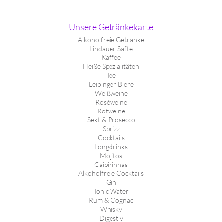
Unsere Getränkekarte
Alkoholfreie Getränke
Lindauer Säfte
Kaffee
Heiße Spezialitäten
Tee
Leibinger Biere
Weißweine
Roséweine
Rotweine
Sekt & Prosecco
Sprizz
Cocktails
Longdrinks
Mojitos
Caipirinhas
Alkoholfreie Cocktails
Gin
Tonic Water
Rum & Cognac
Whisky
Digestiv