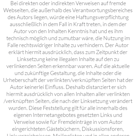
Bei direkten oder indirekten Verweisen auf fremde
Webseiten, die außerhalb des Verantwortungsbereiches
des Autors liegen, würde eine Haftungsverpflichtung
ausschließlich in dem Fall in Kraft treten, in dem der
Autor von den Inhalten Kenntnis hat und es ihm
technisch möglich und zumutbar wäre, die Nutzung im
Falle rechtswidriger Inhalte zu verhindern. Der Autor
erklärt hiermit ausdrücklich, dass zum Zeitpunkt der
Linksetzung keine illegalen Inhalte auf den zu
verlinkenden Seiten erkennbar waren. Auf die aktuelle
und zukünftige Gestaltung, die Inhalte oder die
Urheberschaft der verlinkten/verknüpften Seiten hat der
Autor keinerlei Einfluss. Deshalb distanziert er sich
hiermit ausdrücklich von allen Inhalten aller verlinkten
/verknüpften Seiten, die nach der Linksetzung verändert
wurden. Diese Feststellung gilt für alle innerhalb des
eigenen Internetangebotes gesetzten Links und
Verweise sowie für Fremdeinträge in vom Autor
eingerichteten Gästebüchern, Diskussionsforen,
Linkverzeichnissen, Mailinglisten und in allen anderen