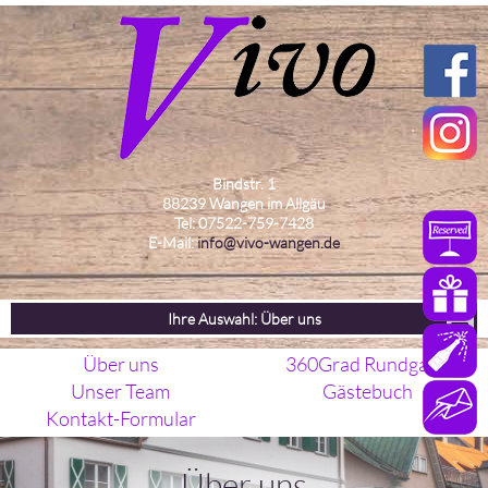
Bindstr. 1
88239 Wangen im Allgäu
Tel: 07522-759-7428
E-Mail:
info@vivo-wangen.de
Ihre Auswahl: Über uns
Über uns
360Grad Rundgang
Unser Team
Gästebuch
Kontakt-Formular
Über uns