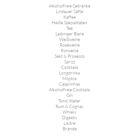
Alkoholfreie Getränke
Lindauer Säfte
Kaffee
Heiße Spezialitäten
Tee
Leibinger Biere
Weißweine
Roséweine
Rotweine
Sekt & Prosecco
Sprizz
Cocktails
Longdrinks
Mojitos
Caipirinhas
Alkoholfreie Cocktails
Gin
Tonic Water
Rum & Cognac
Whisky
Digestiv
Liköre
Brände