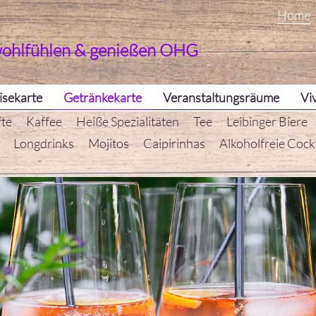
Home
wohlfühlen & genießen OHG
isekarte
Getränkekarte
Veranstaltungsräume
Vi
fte
Kaffee
Heiße Spezialitäten
Tee
Leibinger Biere
Longdrinks
Mojitos
Caipirinhas
Alkoholfreie Cockt