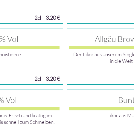
2cl
3,20 €
% Vol
Allgäu Bro
annisbeere
Der Likör aus unserem Singl
in die Wel
2cl
3,20 €
% Vol
Bun
is. Frisch und kräftig im
Likör aus M
is schnell zum Schmelzen.