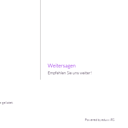
Weitersagen
Empfehlen Sie uns weiter!
e
gelistet.
Powered by eduxx iRS