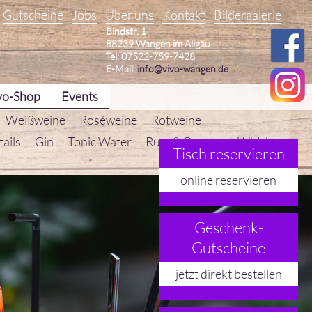
Gutscheine
Jobs
Über uns
Kontakt
Bildergalerie
Bindstr. 1
88239 Wangen im Allgäu
Tel: 07522-759-7428
E-Mail:
info@vivo-wangen.de
vo-Shop
Events
Weißweine
Roséweine
Rotweine
ails
Gin
Tonic Water
Rum & Cognac
Whisky
Tisch reservieren
online reservieren
Geschenk-
Gutscheine
jetzt direkt bestellen