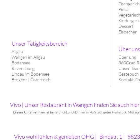
Fischgerich
Pinsa
Vegetarisc
Kindergeri
Dessert
Eisbecher
Unser Tätigkeitsbereich
Über un
Allgäu
Wangen im Allgäu
Über uns
Bodensee
360Grad R
Ravensburg
Unser Tea
Lindau im Bodensee
Gästebuch
Bregenz | Österreich
Kontakt-Fo
Vivo | Unser Restaurant in Wangen finden Sie auch hier
Dieses Unternehmen ist bei
BrunchLunchDinner in Hofstadt
unter
Frühstück
,
Mittags
Vivo wohlfühlen & genießen OHG
Bindstr. 1
8823