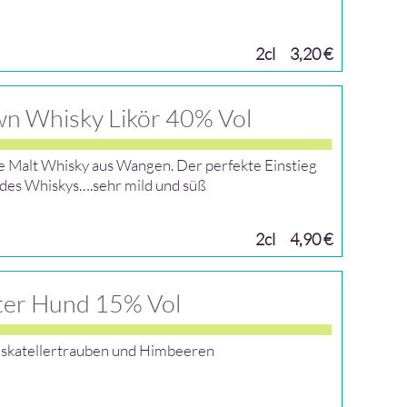
2cl
3,20 €
wn Whisky Likör 40% Vol
e Malt Whisky aus Wangen. Der perfekte Einstieg
t des Whiskys….sehr mild und süß
2cl
4,90 €
ter Hund 15% Vol
uskatellertrauben und Himbeeren