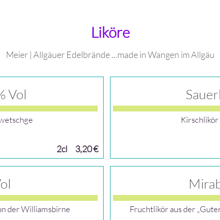
Liköre
Meier | Allgäuer Edelbrände ...made in Wangen im Allgäu
% Vol
Sauer
zwetschge
Kirschlikö
2cl
3,20 €
ol
Mirab
on der Williamsbirne
Fruchtlikör aus der „Gut