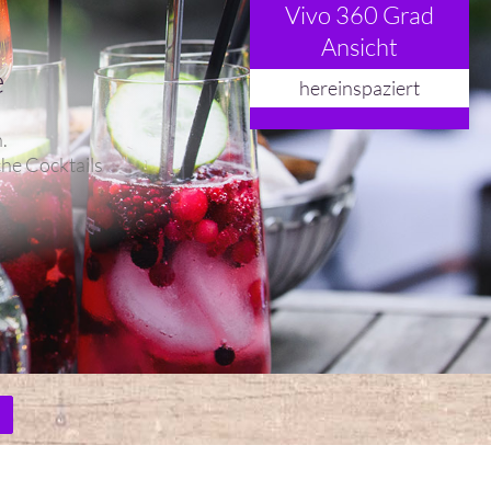
Vivo 360 Grad
Ansicht
e
hereinspaziert
.
che Cocktails
n