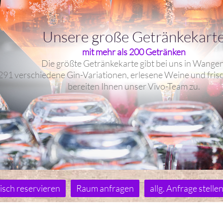
Unsere große Getränkekart
mit mehr als 200 Getränken
Die größte Getränkekarte gibt bei uns in Wangen
291 verschiedene Gin-Variationen, erlesene Weine und fris
bereiten Ihnen unser Vivo-Team zu.
isch reservieren
Raum anfragen
allg. Anfrage stelle