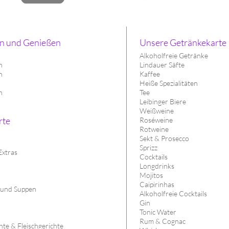
n und Genießen
Unsere Getränkekarte
Alkoholfreie Getränke
h
Lindauer Säfte
n
Kaffee
h
Heiße Spezialitäten
n
Tee
Leibinger Biere
Weißweine
rte
Roséweine
Rotweine
Sekt & Prosecco
Sprizz
Extras
Cocktails
Longdrinks
Mojitos
Caipirinhas
 und Suppen
Alkoholfreie Cocktails
Gin
Tonic Water
Rum & Cognac
te & Fleischgerichte