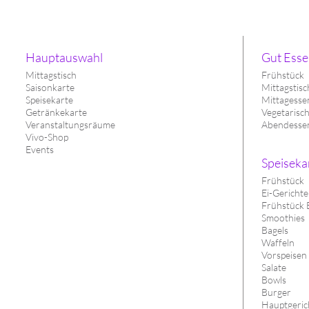
Hauptauswahl
Gut Esse
Mittagstisch
Frühstück
Saisonkarte
Mittagstisc
Speisekarte
Mittagesse
Getränkekarte
Vegetarisc
Veranstaltungsräume
Abendesse
Vivo-Shop
Events
Speiseka
Frühstück
Ei-Gerichte
Frühstück 
Smoothies
Bagels
Waffeln
Vorspeisen
Salate
Bowls
Burger
Hauptgerich