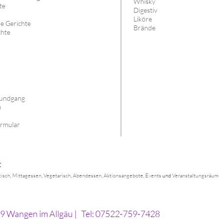
Whisky
te
Digestiv
Liköre
he Gerichte
Brände
chte
s
undgang
m
rmular
:
tisch
,
Mittagessen
,
Vegetarisch
,
Abendessen
,
Aktionsangebote
,
Events
und
Veranstaltungsräum
9 Wangen im Allgäu
Tel: 07522-759-7428