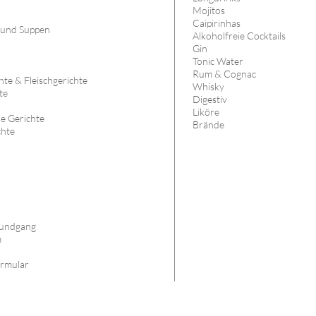
Mojitos
Caipirinhas
 und Suppen
Alkoholfreie Cocktails
Gin
Tonic Water
Rum & Cognac
te & Fleischgerichte
Whisky
te
Digestiv
Liköre
he Gerichte
Brände
chte
s
undgang
m
rmular