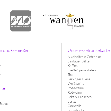
n und Genießen
Unsere Getränkekarte
Alkoholfreie Getränke
h
Lindauer Säfte
n
Kaffee
h
Heiße Spezialitäten
n
Tee
Leibinger Biere
Weißweine
rte
Roséweine
Rotweine
Sekt & Prosecco
Sprizz
Extras
Cocktails
Longdrinks