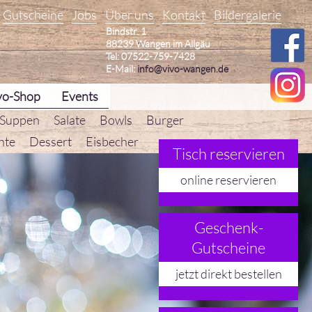
Gutscheine
Jobs
Über uns
Kontakt
Bildergalerie
Bindstr. 1
88239 Wangen im Allgäu
Tel: 07522-759-7428
E-Mail:
info@vivo-wangen.de
vo-Shop
Events
 Suppen
Salate
Bowls
Burger
hte
Dessert
Eisbecher
Tisch reservieren
online reservieren
Geschenk-
Gutscheine
jetzt direkt bestellen