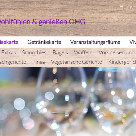
Home
wohlfühlen & genießen OHG
isekarte
Getränkekarte
Veranstaltungsräume
Vi
 Extras
Smoothies
Bagels
Waffeln
Vorspeisen und
schgerichte
Pinsa
Vegetarische Gerichte
Kindergeric