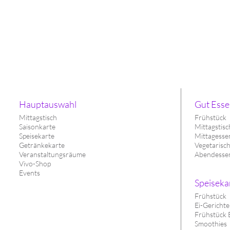
Hauptauswahl
Gut Esse
Mittagstisch
Frühstück
Saisonkarte
Mittagstisc
Speisekarte
Mittagesse
Getränkekarte
Vegetarisc
Veranstaltungsräume
Abendesse
Vivo-Shop
Events
Speiseka
Frühstück
Ei-Gerichte
Frühstück 
Smoothies