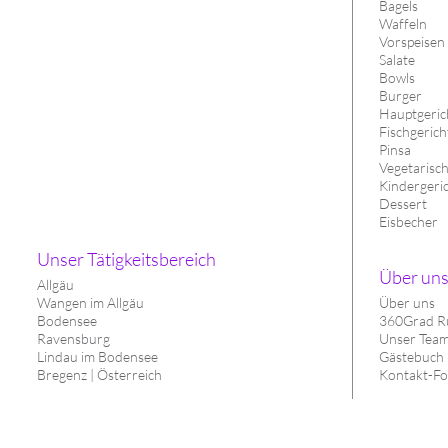
Bagels
Waffeln
Vorspeisen
Salate
Bowls
Burger
Hauptgerich
Fischgerich
Pinsa
Vegetarisc
Kindergeri
Dessert
Eisbecher
Unser Tätigkeitsbereich
Über un
Allgäu
Wangen im Allgäu
Über uns
Bodensee
360Grad R
Ravensburg
Unser Tea
Lindau im Bodensee
Gästebuch
Bregenz | Österreich
Kontakt-Fo