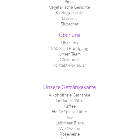
Pinsa
Vegetarische Gerichte
Kindergerichte
Dessert
Eisbecher
Über uns
Über uns
360Grad Rundgang
Unser Team
Gästebuch
Kontakt-Formular
Unsere Getränkekarte
Alkoholfreie Getränke
Lindauer Säfte
Kaffee
Heiße Spezialitäten
Tee
Leibinger Biere
Weißweine
Roséweine