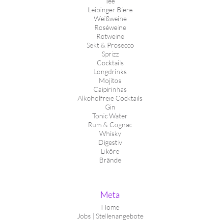
Tee
Leibinger Biere
Weißweine
Roséweine
Rotweine
Sekt & Prosecco
Sprizz
Cocktails
Longdrinks
Mojitos
Caipirinhas
Alkoholfreie Cocktails
Gin
Tonic Water
Rum & Cognac
Whisky
Digestiv
Liköre
Brände
Meta
Home
Jobs | Stellenangebote