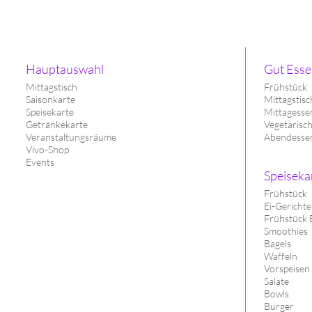
Hauptauswahl
Gut Esse
Mittagstisch
Frühstück
Saisonkarte
Mittagstisc
Speisekarte
Mittagesse
Getränkekarte
Vegetarisc
Veranstaltungsräume
Abendesse
Vivo-Shop
Events
Speiseka
Frühstück
Ei-Gerichte
Frühstück 
Smoothies
Bagels
Waffeln
Vorspeisen
Salate
Bowls
Burger