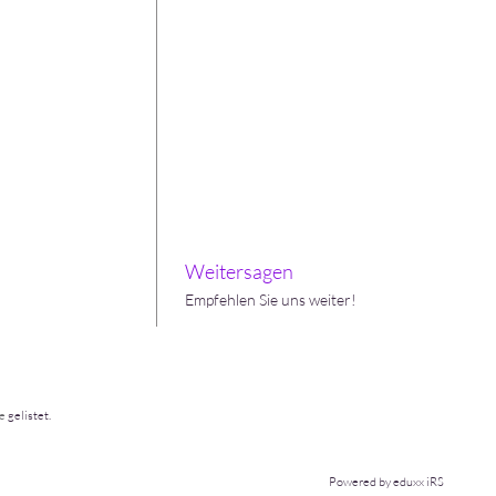
Weitersagen
Empfehlen Sie uns weiter!
e
gelistet.
Powered by eduxx iRS