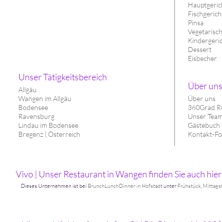
Hauptgerich
Fischgerich
Pinsa
Vegetarisc
Kindergeri
Dessert
Eisbecher
Unser Tätigkeitsbereich
Über un
Allgäu
Wangen im Allgäu
Über uns
Bodensee
360Grad R
Ravensburg
Unser Tea
Lindau im Bodensee
Gästebuch
Bregenz | Österreich
Kontakt-Fo
Vivo | Unser Restaurant in Wangen finden Sie auch hier
Dieses Unternehmen ist bei
BrunchLunchDinner in Hofstadt
unter
Frühstück
,
Mittags