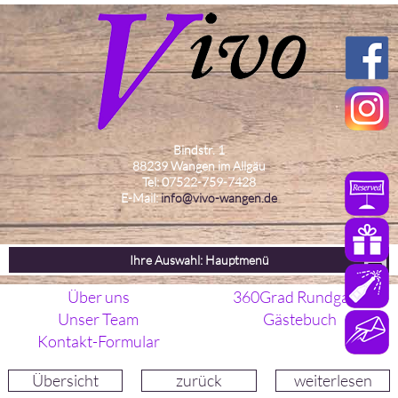
Bindstr. 1
88239 Wangen im Allgäu
Tel: 07522-759-7428
E-Mail:
info@vivo-wangen.de
Ihre Auswahl: Hauptmenü
Über uns
360Grad Rundgang
Unser Team
Gästebuch
Kontakt-Formular
Übersicht
zurück
weiterlesen