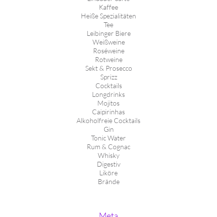
Kaffee
Heiße Spezialitäten
Tee
Leibinger Biere
Weißweine
Roséweine
Rotweine
Sekt & Prosecco
Sprizz
Cocktails
Longdrinks
Mojitos
Caipirinhas
Alkoholfreie Cocktails
Gin
Tonic Water
Rum & Cognac
Whisky
Digestiv
Liköre
Brände
Meta