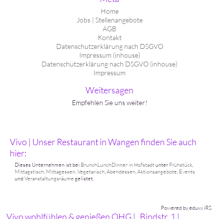
Home
Jobs | Stellenangebote
AGB
Kontakt
Datenschutzerklärung nach DSGVO
Impressum (inhouse)
Datenschutzerklärung nach DSGVO (inhouse)
Impressum
Weitersagen
Empfehlen Sie uns weiter!
Vivo | Unser Restaurant in Wangen finden Sie auch
hier:
Dieses Unternehmen ist bei
BrunchLunchDinner in Hofstadt
unter
Frühstück
,
Mittagstisch
,
Mittagessen
,
Vegetarisch
,
Abendessen
,
Aktionsangebote
,
Events
und
Veranstaltungsräume
gelistet.
Powered by eduxx iRS
Vivo wohlfühlen & genießen OHG
Bindstr. 1