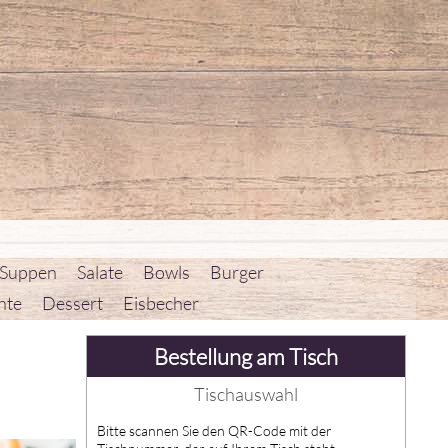
 Suppen
Salate
Bowls
Burger
hte
Dessert
Eisbecher
Bestellung am Tisch
Tischauswahl
Bitte scannen Sie den QR-Code mit der