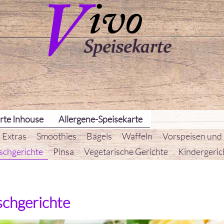
rte Inhouse
Allergene-Speisekarte
 Extras
Smoothies
Bagels
Waffeln
Vorspeisen und
schgerichte
Pinsa
Vegetarische Gerichte
Kindergeric
schgerichte