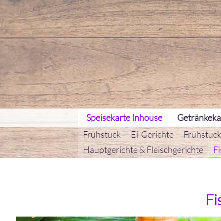
Speisekarte Inhouse
Getränkeka
Frühstück
Ei-Gerichte
Frühstück
Hauptgerichte & Fleischgerichte
Fi
Fi