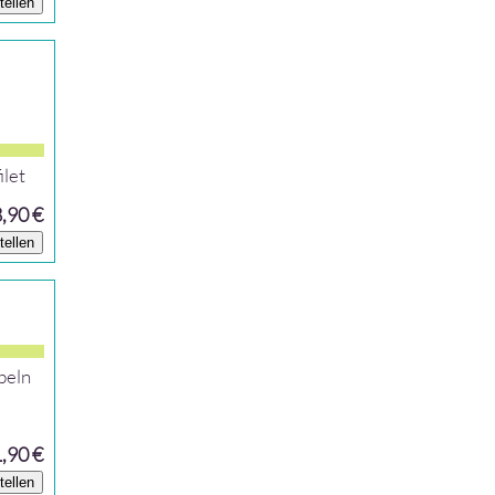
tellen
ilet
,90 €
tellen
beln
,90 €
tellen