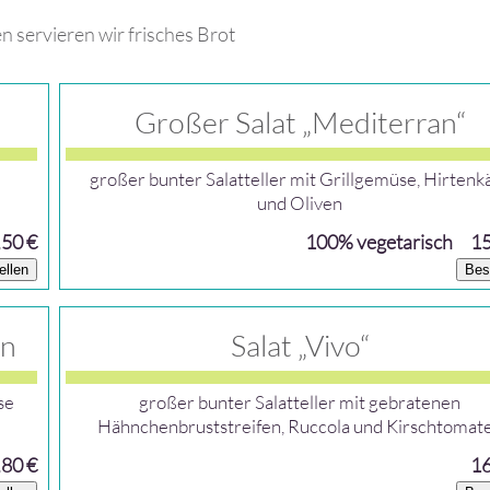
en servieren wir frisches Brot
Großer Salat „Mediterran“
großer bunter Salatteller mit Grillgemüse, Hirtenk
und Oliven
,50 €
100% vegetarisch
15
ellen
Bes
an
Salat „Vivo“
se
großer bunter Salatteller mit gebratenen
Hähnchenbruststreifen, Ruccola und Kirschtomat
,80 €
16