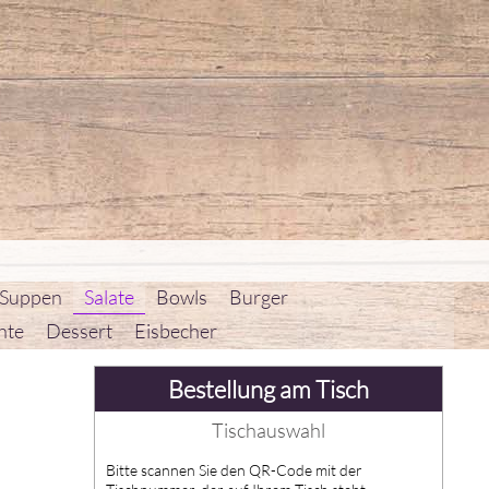
 Suppen
Salate
Bowls
Burger
hte
Dessert
Eisbecher
Bestellung am Tisch
Tischauswahl
Bitte scannen Sie den QR-Code mit der