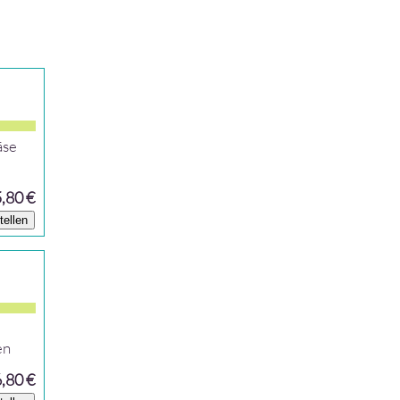
äse
,80 €
tellen
en
,80 €