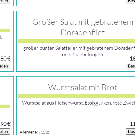
ellen
Bes
Großer Salat mit gebratenem
Doradenfilet
la
großer bunter Salatteller mit gebratenem Doradenf
und Zwiebelringen
,80 €
18
ellen
Bes
Wurstsalat mit Brot
Wurstsalat aus Fleischwurst, Essiggurken, rote Zwie
,90 €
11
ellen
Allergene:
Bes
8
11
12