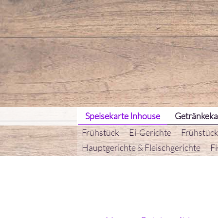
Speisekarte Inhouse
Getränkeka
Frühstück
Ei-Gerichte
Frühstück
Hauptgerichte & Fleischgerichte
Fi