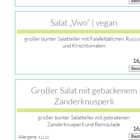
Best
Salat „Vivo“ | vegan
großer bunter Salatteller mit Falafelbällchen, Rucco
und Kirschtomaten
16
Best
Großer Salat mit gebackenem
Zanderknusperli
großer bunter Salatteller mit gebratenen
Zanderknusperli und Remoulade
16
Allergene:
Best
8
11
12