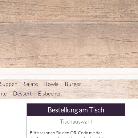
 Suppen
Salate
Bowls
Burger
hte
Dessert
Eisbecher
Bestellung am Tisch
Tischauswahl
Bitte scannen Sie den QR-Code mit der