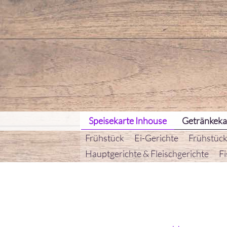
Speisekarte Inhouse
Getränkeka
Frühstück
Ei-Gerichte
Frühstück
Hauptgerichte & Fleischgerichte
Fi