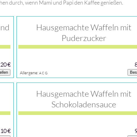
hen durch, wenn Mami und Papi den Kaffee genießen.
und
Hausgemachte Waffeln mit
Puderzucker
,20 €
ellen
Allergene:
Bes
A
C
G
Hausgemachte Waffeln mit
Schokoladensauce
,10 €