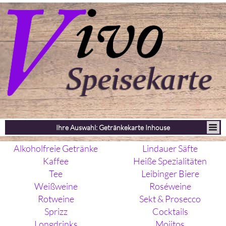
Ihre Auswahl: Getränkekarte Inhouse
Alkoholfreie Getränke
Lindauer Säfte
Kaffee
Heiße Spezialitäten
Tee
Leibinger Biere
Weißweine
Roséweine
Rotweine
Sekt & Prosecco
Sprizz
Cocktails
Longdrinks
Mojitos