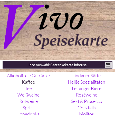
Ihre Auswahl: Getränkekarte Inhouse
Alkoholfreie Getränke
Lindauer Säfte
Kaffee
Heiße Spezialitäten
Tee
Leibinger Biere
Weißweine
Roséweine
Rotweine
Sekt & Prosecco
Sprizz
Cocktails
Longdrinks
Mojitos