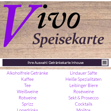
Ihre Auswahl: Getränkekarte Inhouse
Alkoholfreie Getränke
Lindauer Säfte
Kaffee
Heiße Spezialitäten
Tee
Leibinger Biere
Weißweine
Roséweine
Rotweine
Sekt & Prosecco
Sprizz
Cocktails
Longdrinks
Mojitos