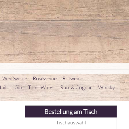
Weißweine
Roséweine
Rotweine
ails
Gin
Tonic Water
Rum & Cognac
Whisky
Bestellung am Tisch
Tischauswahl