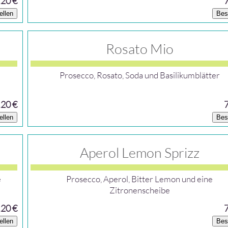
,20 €
ellen
Bes
Rosato Mio
Prosecco, Rosato, Soda und Basilikumblätter
,20 €
ellen
Bes
Aperol Lemon Sprizz
e
Prosecco, Aperol, Bitter Lemon und eine
Zitronenscheibe
,20 €
ellen
Bes