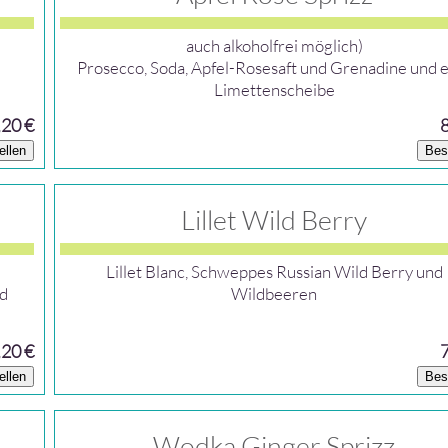
auch alkoholfrei möglich)
Prosecco, Soda, Apfel-Rosesaft und Grenadine und 
Limettenscheibe
,20 €
ellen
Bes
Lillet Wild Berry
Lillet Blanc, Schweppes Russian Wild Berry und
nd
Wildbeeren
,20 €
ellen
Bes
Wodka Ginger Sprizz