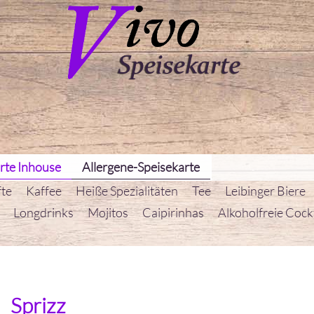
rte Inhouse
Allergene-Speisekarte
fte
Kaffee
Heiße Spezialitäten
Tee
Leibinger Biere
Longdrinks
Mojitos
Caipirinhas
Alkoholfreie Cockt
Sprizz