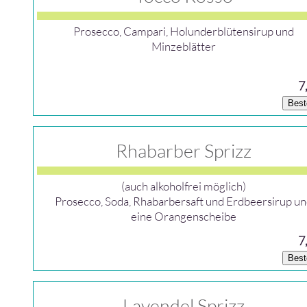
Prosecco, Campari, Holunderblütensirup und
Minzeblätter
7
Best
Rhabarber Sprizz
(auch alkoholfrei möglich)
Prosecco, Soda, Rhabarbersaft und Erdbeersirup u
eine Orangenscheibe
7
Best
Lavendel Sprizz