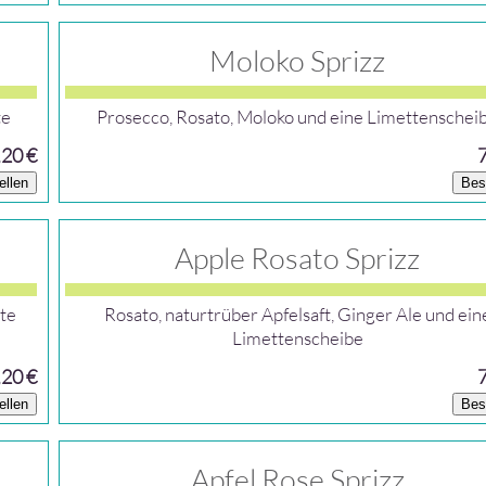
Moloko Sprizz
te
Prosecco, Rosato, Moloko und eine Limettenschei
,20 €
ellen
Bes
Apple Rosato Sprizz
te
Rosato, naturtrüber Apfelsaft, Ginger Ale und ein
Limettenscheibe
,20 €
ellen
Bes
Apfel Rose Sprizz