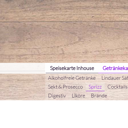
Speisekarte Inhouse
Getränkeka
Alkoholfreie Getränke
Lindauer Sä
Sekt & Prosecco
Sprizz
Cocktails
Digestiv
Liköre
Brände