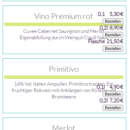
0,1
5,30 €
Vino Premium rot
Bestellen
0,2l 8,90 €
Cuvee Cabernet Sauvignon und Merlot
Bestellen
Eigenabfüllung durch Weingut Clauß Nack
Flasche 21,50 €
Bestellen
Primitivo
14% Vol. Italien Ampulien, Primitivo trocken. Ein
0,1l
4,90 €
fruchtiger Rotwein mit Anklängen von Kirsche und
Bestellen
Brombeere
0,2l 7,20 €
Bestellen
Merlot