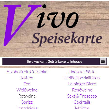
Ihre Auswahl: Getränkekarte Inhouse
Alkoholfreie Getränke
Lindauer Säfte
Kaffee
Heiße Spezialitäten
Tee
Leibinger Biere
Weißweine
Roséweine
Rotweine
Sekt & Prosecco
Sprizz
Cocktails
Longdrinks
Mojitos